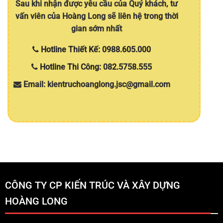
Sau khi nhận được yêu cầu của Quý khách, tư
vấn viên của Hoàng Long sẽ liên hệ trong thời
gian sớm nhất
Hotline Thiết Kế: 0988.605.000
Hotline Thi Công: 082.5758.555
Email: kientruchoanglong.jsc@gmail.com
CÔNG TY CP KIẾN TRÚC VÀ XÂY DỰNG
HOÀNG LONG