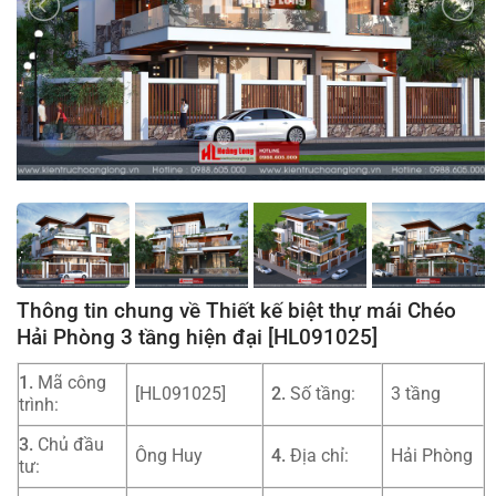
Thông tin chung về Thiết kế biệt thự mái Chéo
Hải Phòng 3 tầng hiện đại [HL091025]
1.
Mã công
[HL091025]
2.
Số tầng:
3 tầng
trình:
3.
Chủ đầu
Ông Huy
4.
Địa chỉ:
Hải Phòng
tư: