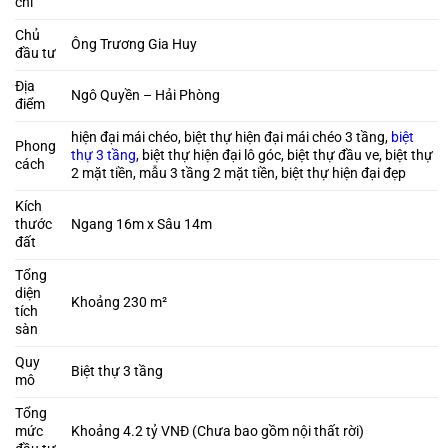
chí
Chủ
Ông Trương Gia Huy
đầu tư
Địa
Ngô Quyền – Hải Phòng
điểm
hiện đại mái chéo, biệt thự hiện đại mái chéo 3 tầng,
biệt
Phong
thự 3 tầng
, biệt thự hiện đại lô góc, biệt thự đầu ve, biệt thự
cách
2 mặt tiền, mẫu 3 tầng 2 mặt tiền, biệt thự hiện đại đẹp
Kích
thước
Ngang 16m x Sâu 14m
đất
Tổng
diện
Khoảng 230 m²
tích
sàn
Quy
Biệt thự 3 tầng
mô
Tổng
mức
Khoảng 4.2 tỷ VNĐ (Chưa bao gồm nội thất rời)