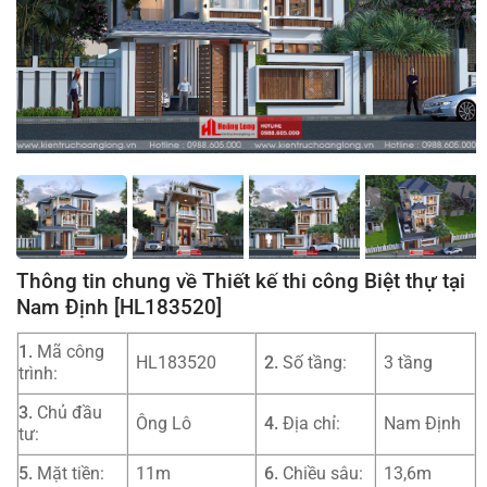
Thông tin chung về Thiết kế thi công Biệt thự tại
Nam Định [HL183520]
1.
Mã công
HL183520
2.
Số tầng:
3 tầng
trình:
3.
Chủ đầu
Ông Lô
4.
Địa chỉ:
Nam Định
tư:
5.
Mặt tiền:
11m
6.
Chiều sâu:
13,6m