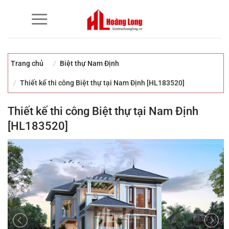
Bỏ
qua
nội
dung
Trang chủ
Biệt thự Nam Định
Thiết kế thi công Biệt thự tại Nam Định [HL183520]
Thiết kế thi công Biệt thự tại Nam Định
[HL183520]