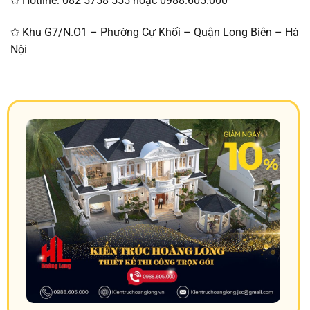
✩ Hotline: 082 5758 555 hoặc 0988.605.000
✩ Khu G7/N.O1 – Phường Cự Khối – Quận Long Biên – Hà
Nội