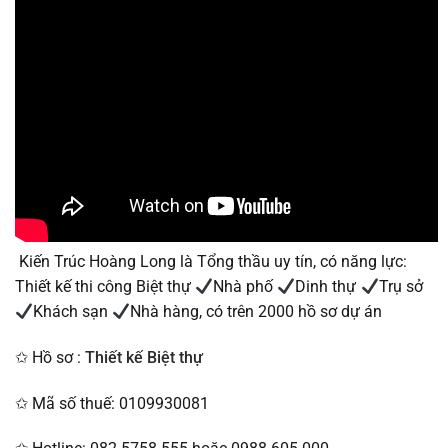
Kiến Trúc Hoàng Long là Tổng thầu uy tín, có năng lực:
Thiết kế thi công Biệt thự
Nhà phố
Dinh thự
Trụ sở
Khách sạn
Nhà hàng, có trên 2000 hồ sơ dự án
✩ Hồ sơ :
Thiết kế Biệt thự
✩ Mã số thuế: 0109930081