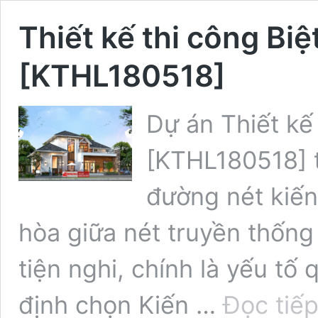
Thiết kế thi công Bi
[KTHL180518]
Dự án Thiết kế
[KTHL180518] 
đường nét kiến 
hòa giữa nét truyền thống
tiện nghi, chính là yếu tố
định chọn Kiến …
Đọc tiế