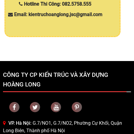
Hotline Thi Công: 082.5758.555
Email: kientruchoanglong.jsc@gmail.com
CÔNG TY CP KIẾN TRÚC VÀ XÂY DỰNG
HOÀNG LONG
VP. Hà Nội:
G.7/NO1, G.7/NO2, Phường Cự Khối, Quận
Long Biên, Thành phố Hà Nội