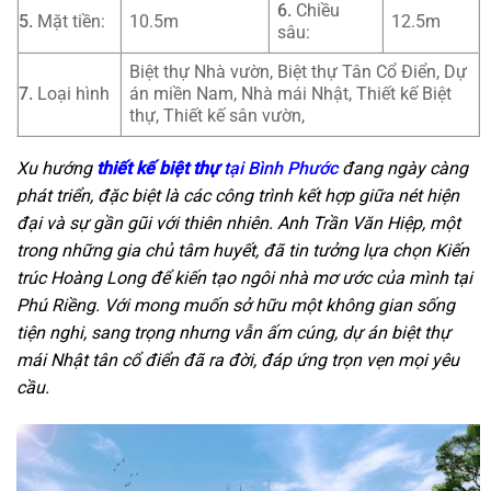
6.
Chiều
5.
Mặt tiền:
10.5m
12.5m
sâu:
Biệt thự Nhà vườn, Biệt thự Tân Cổ Điển, Dự
7.
Loại hình
án miền Nam, Nhà mái Nhật, Thiết kế Biệt
thự, Thiết kế sân vườn,
Xu hướng
thiết kế biệt thự
tại Bình Phước
đang ngày càng
phát triển, đặc biệt là các công trình kết hợp giữa nét hiện
đại và sự gần gũi với thiên nhiên. Anh Trần Văn Hiệp, một
trong những gia chủ tâm huyết, đã tin tưởng lựa chọn Kiến
trúc Hoàng Long để kiến tạo ngôi nhà mơ ước của mình tại
Phú Riềng. Với mong muốn sở hữu một không gian sống
tiện nghi, sang trọng nhưng vẫn ấm cúng, dự án biệt thự
mái Nhật tân cổ điển đã ra đời, đáp ứng trọn vẹn mọi yêu
cầu.