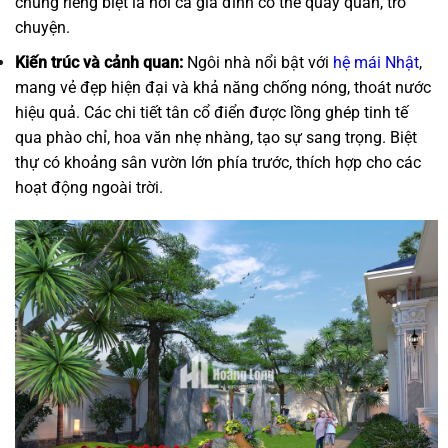
chung riêng biệt là nơi cả gia đình có thể quây quần, trò
chuyện.
Kiến trúc và cảnh quan:
Ngôi nhà nổi bật với
hệ mái Nhật
,
mang vẻ đẹp hiện đại và khả năng chống nóng, thoát nước
hiệu quả. Các chi tiết tân cổ điển được lồng ghép tinh tế
qua phào chỉ, hoa văn nhẹ nhàng, tạo sự sang trọng. Biệt
thự có khoảng sân vườn lớn phía trước, thích hợp cho các
hoạt động ngoài trời.