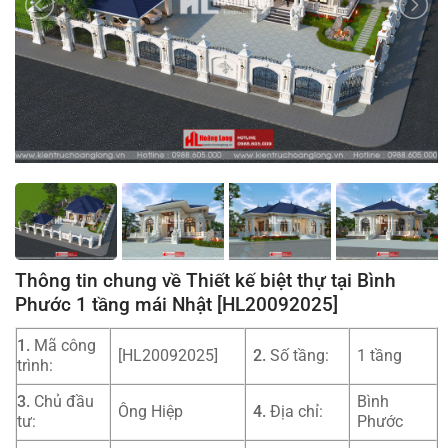
Thông tin chung về Thiết kế biệt thự tại Bình
Phước 1 tầng mái Nhật [HL20092025]
1.
Mã công
[HL20092025]
2.
Số tầng:
1 tầng
trình:
3.
Chủ đầu
Bình
Ông Hiệp
4.
Địa chỉ:
tư:
Phước