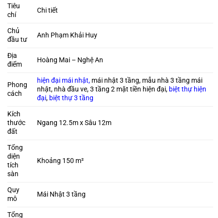
Tiêu
Chi tiết
chí
Chủ
Anh Phạm Khải Huy
đầu tư
Địa
Hoàng Mai – Nghệ An
điểm
hiện đại mái nhật,
mái nhật 3 tầng, mẫu nhà 3 tầng mái
Phong
nhật, nhà đầu ve, 3 tầng 2 mặt tiền hiện đại,
biệt thự hiện
cách
đại
,
biệt thự 3 tầng
Kích
thước
Ngang 12.5m x Sâu 12m
đất
Tổng
diện
Khoảng 150 m²
tích
sàn
Quy
Mái Nhật 3 tầng
mô
Tổng