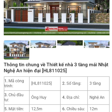
Thông tin chung về Thiết kế nhà 3 tầng mái Nhật
Nghệ An hiện đại [HL811025]
1.
Mã công
[HL811025]
2.
Số tầng:
3 tầng
trình:
3.
Chủ đầu
Ông Huy
4.
Địa chỉ:
Nghệ An
tư:
5.
Mặt tiền:
12,5m
6.
Chiều sâu:
12m