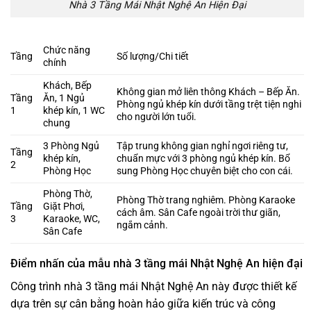
Nhà 3 Tầng Mái Nhật Nghệ An Hiện Đại
Chức năng
Tầng
Số lượng/Chi tiết
chính
Khách, Bếp
Không gian mở liên thông Khách – Bếp Ăn.
Tầng
Ăn, 1 Ngủ
Phòng ngủ khép kín dưới tầng trệt tiện nghi
1
khép kín, 1 WC
cho người lớn tuổi.
chung
3 Phòng Ngủ
Tập trung không gian nghỉ ngơi riêng tư,
Tầng
khép kín,
chuẩn mực với 3 phòng ngủ khép kín. Bổ
2
Phòng Học
sung Phòng Học chuyên biệt cho con cái.
Phòng Thờ,
Phòng Thờ trang nghiêm. Phòng Karaoke
Tầng
Giặt Phơi,
cách âm. Sân Cafe ngoài trời thư giãn,
3
Karaoke, WC,
ngắm cảnh.
Sân Cafe
Điểm nhấn của mẫu nhà 3 tầng mái Nhật Nghệ An hiện đại
Công trình nhà 3 tầng mái Nhật Nghệ An này được thiết kế
dựa trên sự cân bằng hoàn hảo giữa kiến trúc và công