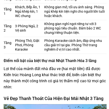
Khách, Bếp Ăn, 1
Không gian mở, tối ưu ánh sáng. Phòng
Tầng
Ngủ khép kín, 1
ngủ khép kín tiện nghi cho người lớn tuổi
1
WC chung
hoặc khách.
Không gian nghỉ ngơi riêng tư với 3
Tầng
3 Phòng Ngủ, 2
phòng ngủ tiêu chuẩn. Đảm bảo 2 WC
2
Vệ sinh
chung/riêng thuận tiện.
Phòng Thờ, Giặt
Phòng Karaoke cách âm, đáp ứng nhu
Tầng
Phơi, Phòng
cầu giải trí tại gia. Phòng Thờ trang
3
Karaoke
nghiêm ở vị trí cao nhất.
Điểm nổi bật của biệt thự mái Nhật Thanh Hóa 3 tầng
Lợi thế của mảnh đất nhà đầu ve (hai mặt tiền) đã được
Kiến trúc Hoàng Long khai thác triệt để, biến căn biệt thự
này thành một công trình có giá trị thẩm mỹ cao từ mọi góc
nhìn:
Vẻ Đẹp Thanh Thoát Của Hiện Đại Mái Nhật 3 Tầng