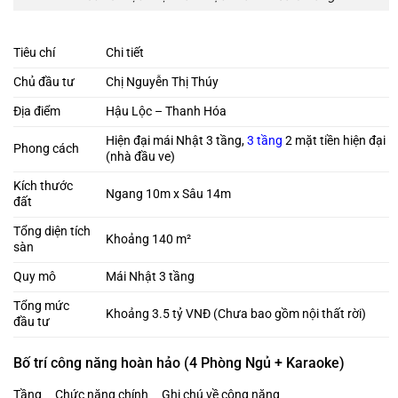
Tiêu chí
Chi tiết
Chủ đầu tư
Chị Nguyễn Thị Thúy
Địa điểm
Hậu Lộc – Thanh Hóa
Hiện đại mái Nhật 3 tầng,
3 tầng
2 mặt tiền hiện đại
Phong cách
(nhà đầu ve)
Kích thước
Ngang 10m x Sâu 14m
đất
Tổng diện tích
Khoảng 140 m²
sàn
Quy mô
Mái Nhật 3 tầng
Tổng mức
Khoảng 3.5 tỷ VNĐ (Chưa bao gồm nội thất rời)
đầu tư
Bố trí công năng hoàn hảo (4 Phòng Ngủ + Karaoke)
Tầng
Chức năng chính
Ghi chú về công năng