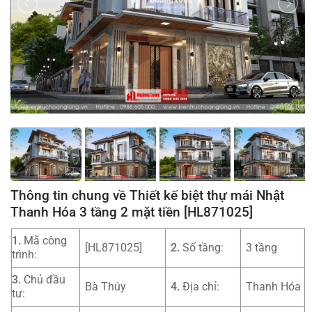
Thông tin chung về Thiết kế biệt thự mái Nhật
Thanh Hóa 3 tầng 2 mặt tiền [HL871025]
1.
Mã công
[HL871025]
2.
Số tầng:
3 tầng
trình:
3.
Chủ đầu
Bà Thúy
4.
Địa chỉ:
Thanh Hóa
tư: