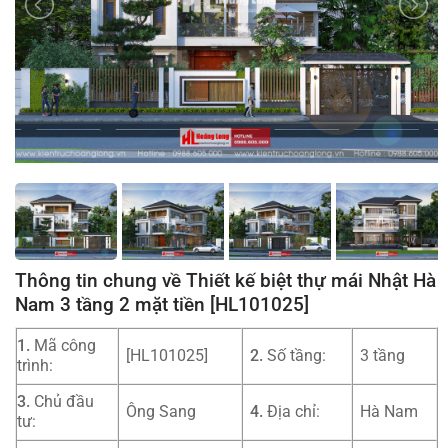
Thông tin chung về Thiết kế biệt thự mái Nhật Hà
Nam 3 tầng 2 mặt tiền [HL101025]
1.
Mã công
[HL101025]
2.
Số tầng:
3 tầng
trình:
3.
Chủ đầu
Ông Sang
4.
Địa chỉ:
Hà Nam
tư: