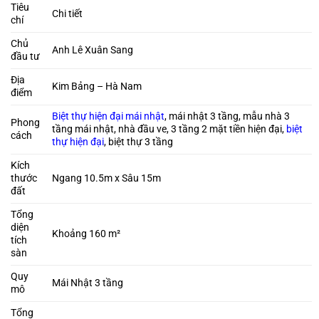
Tiêu
Chi tiết
chí
Chủ
Anh Lê Xuân Sang
đầu tư
Địa
Kim Bảng – Hà Nam
điểm
Biệt thự hiện đại mái nhật
, mái nhật 3 tầng, mẫu nhà 3
Phong
tầng mái nhật, nhà đầu ve, 3 tầng 2 mặt tiền hiện đại,
biệt
cách
thự hiện đại
, biệt thự 3 tầng
Kích
thước
Ngang 10.5m x Sâu 15m
đất
Tổng
diện
Khoảng 160 m²
tích
sàn
Quy
Mái Nhật 3 tầng
mô
Tổng