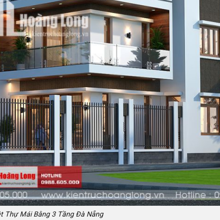
ệt Thự Mái Bằng 3 Tầng Đà Nẵng