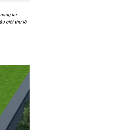
mang lại
u biệt thự lô