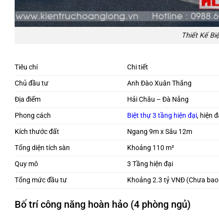
Thiết Kế Bi
Tiêu chí
Chi tiết
Chủ đầu tư
Anh Đào Xuân Thắng
Địa điểm
Hải Châu – Đà Nẵng
Phong cách
Biệt thự 3 tầng hiện đại
, hiện 
Kích thước đất
Ngang 9m x Sâu 12m
Tổng diện tích sàn
Khoảng 110 m²
Quy mô
3 Tầng hiện đại
Tổng mức đầu tư
Khoảng 2.3 tỷ VNĐ (Chưa bao 
Bố trí công năng hoàn hảo (4 phòng ngủ)