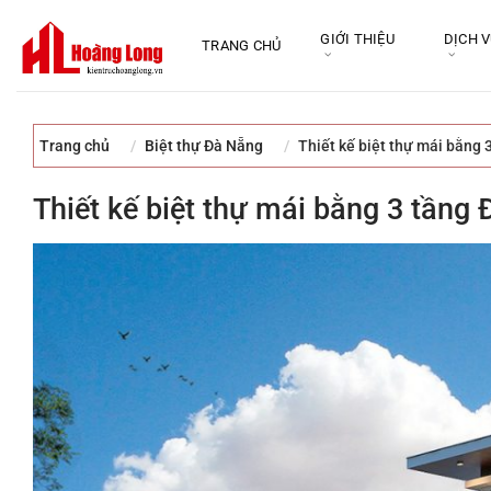
Bỏ
qua
GIỚI THIỆU
DỊCH 
TRANG CHỦ
nội
dung
Trang chủ
Biệt thự Đà Nẵng
Thiết kế biệt thự mái bằng
Thiết kế biệt thự mái bằng 3 tầng