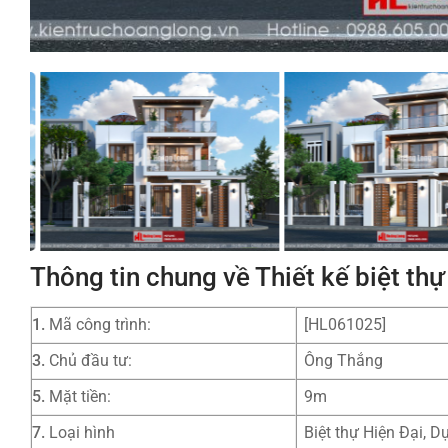
Thông tin chung về Thiết kế biệt t
1.
Mã công trình:
[HL061025]
3.
Chủ đầu tư:
Ông Thắng
5.
Mặt tiền:
9m
7.
Loại hình
Biệt thự Hiện Đại, D