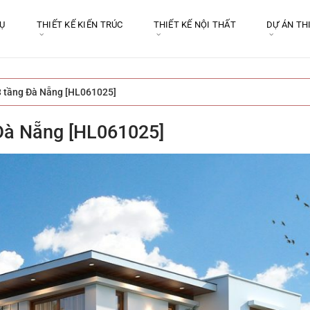
VỤ
THIẾT KẾ KIẾN TRÚC
THIẾT KẾ NỘI THẤT
DỰ ÁN TH
 3 tầng Đà Nẵng [HL061025]
 Đà Nẵng [HL061025]