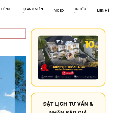
I CÔNG
DỰ ÁN 3 MIỀN
TIN TỨC
VIDEO
LIÊN HỆ
ĐẶT LỊCH TƯ VẤN &
NHẬN BÁO GIÁ