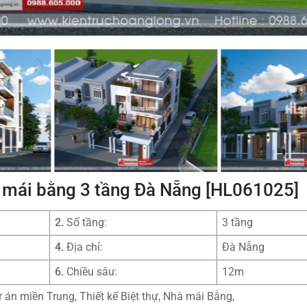
hự mái bằng 3 tầng Đà Nẵng [HL061025]
2.
Số tầng:
3 tầng
4.
Địa chỉ:
Đà Nẵng
6.
Chiều sâu:
12m
ự án miền Trung, Thiết kế Biệt thự, Nhà mái Bằng,