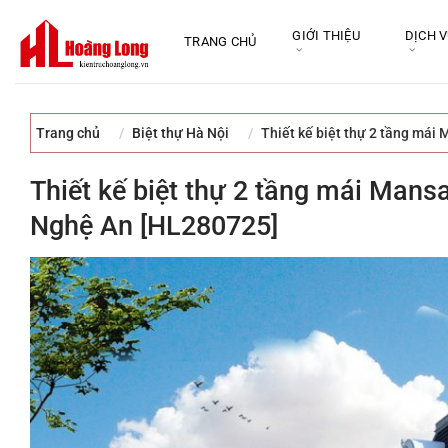
Bỏ
qua
GIỚI THIỆU
DỊCH 
TRANG CHỦ
nội
dung
Trang chủ
Biệt thự Hà Nội
Thiết kế biệt thự 2 tầng mái
Thiết kế biệt thự 2 tầng mái Mans
Nghệ An [HL280725]