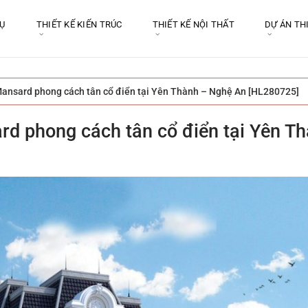
VỤ
THIẾT KẾ KIẾN TRÚC
THIẾT KẾ NỘI THẤT
DỰ ÁN TH
 Mansard phong cách tân cổ điển tại Yên Thành – Nghệ An [HL280725]
ard phong cách tân cổ điển tại Yên T