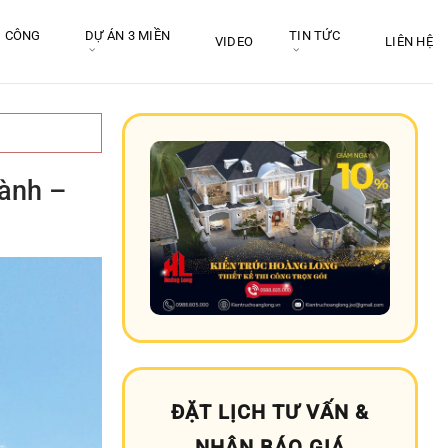
I CÔNG
DỰ ÁN 3 MIỀN
TIN TỨC
VIDEO
LIÊN HỆ
hành –
ĐẶT LỊCH TƯ VẤN &
NHẬN BÁO GIÁ