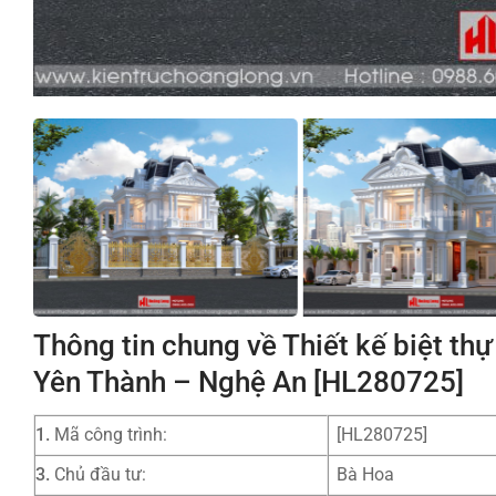
Thông tin chung về Thiết kế biệt th
Yên Thành – Nghệ An [HL280725]
1.
Mã công trình:
[HL280725]
3.
Chủ đầu tư:
Bà Hoa