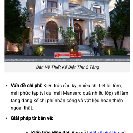
Bản Vẽ Thiết Kế Biệt Thự 2 Tầng
Vấn đề chi phí:
Kiến trúc cầu kỳ, nhiều chi tiết lồi lõm,
mái phức tạp (ví dụ: mái Mansard quá nhiều lớp) sẽ làm
tăng đáng kể chi phí nhân công và vật liệu hoàn thiện
ngoại thất.
Giải pháp từ bản vẽ:
Kiến trúc Hiện đại:
Bản vẽ
thiết kế biệt thự
sử