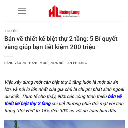
Bỏ
qua
nội
dung
TIN TỨC
Bản vẽ thiết kế biệt thự 2 tầng: 5 Bí quyết
vàng giúp bạn tiết kiệm 200 triệu
ĐĂNG VÀO
20 THÁNG MƯỜI, 2025
BỞI
LAN PHUONG
Việc xây dựng một căn biệt thự 2 tầng luôn là một dự án
lớn, và nỗi lo lớn nhất của gia chủ là chi phí phát sinh ngoài
dự kiến. Thực tế cho thấy,
90%
các công trình thiếu
bản vẽ
thiết kế biệt thự 2 tầng
chi tiết thường phải đối mặt với tình
trạng “đội vốn” từ
15%
đến
30%
so với dự toán ban đầu.