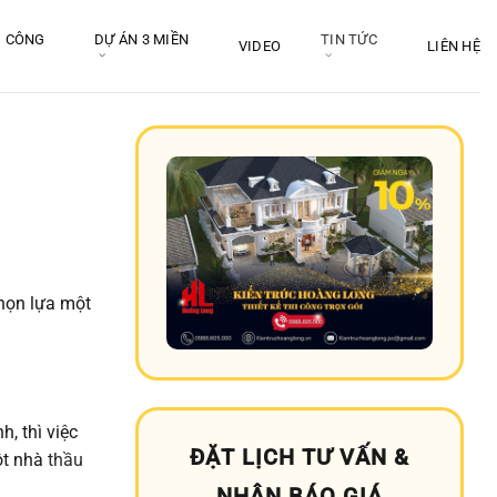
I CÔNG
DỰ ÁN 3 MIỀN
TIN TỨC
VIDEO
LIÊN HỆ
chọn lựa một
, thì việc
ĐẶT LỊCH TƯ VẤN &
ột nhà
thầu
NHẬN BÁO GIÁ