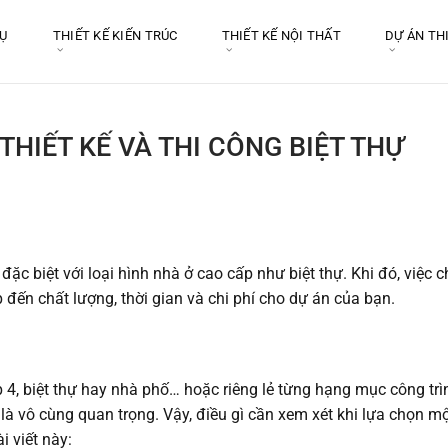
VỤ
THIẾT KẾ KIẾN TRÚC
THIẾT KẾ NỘI THẤT
DỰ ÁN TH
THIẾT KẾ VÀ THI CÔNG BIỆT THỰ
 đặc biệt với loại hình nhà ở cao cấp như biệt thự. Khi đó, việc 
p đến chất lượng, thời gian và chi phí cho dự án của bạn.
4, biệt thự hay nhà phố… hoặc riêng lẻ từng hạng mục công trình
à vô cùng quan trọng. Vậy, điều gì cần xem xét khi lựa chọn m
i viết này: