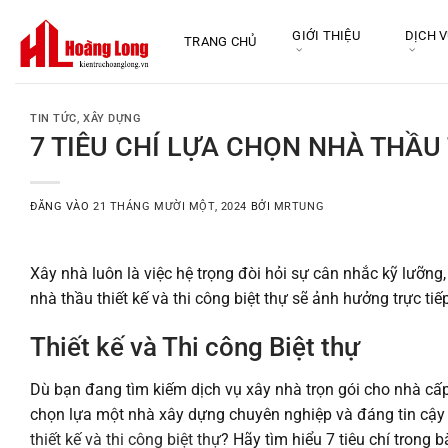
Bỏ
qua
GIỚI THIỆU
DỊCH 
TRANG CHỦ
nội
dung
TIN TỨC
,
XÂY DỰNG
7 TIÊU CHÍ LỰA CHỌN NHÀ THẦU 
ĐĂNG VÀO
21 THÁNG MƯỜI MỘT, 2024
BỞI
MRTUNG
Xây nhà luôn là việc hệ trọng đòi hỏi sự cân nhắc kỹ lưỡng,
nhà thầu thiết kế và thi công biệt thự sẽ ảnh hưởng trực tiế
Thiết kế và Thi công Biệt thự
Dù bạn đang tìm kiếm dịch vụ xây nhà trọn gói cho nhà cấp 
chọn lựa một nhà xây dựng chuyên nghiệp và đáng tin cậy l
thiết kế và thi công biệt thự
? Hãy tìm hiểu 7 tiêu chí trong bà