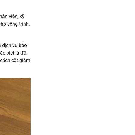
ân viên, kỹ
ho công trình.
ả dịch vụ bảo
c biệt là đối
 cách cắt giảm