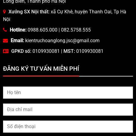
Long Biên, Thành phố Hà Nội
Xưởng SX Nội thất:
xã Cự Khê, huyện Thanh Oai, Tp Hà
Nội
Hotline:
0988.605.000
|
082.5758.555
Email:
kientruchoanglong.jsc@gmail.com
GPKD số:
0109930081 |
MST:
0109930081
ĐĂNG KÝ TƯ VẤN MIỄN PHÍ