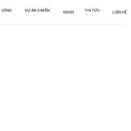
I CÔNG
DỰ ÁN 3 MIỀN
TIN TỨC
VIDEO
LIÊN HỆ