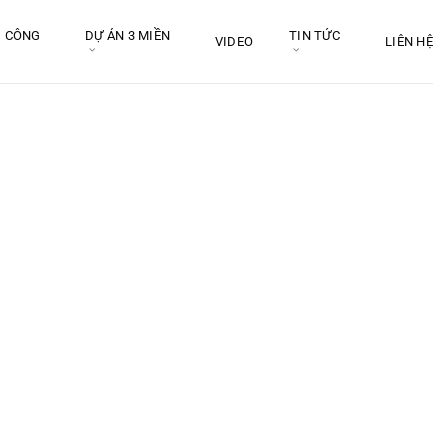
I CÔNG
DỰ ÁN 3 MIỀN
TIN TỨC
VIDEO
LIÊN HỆ