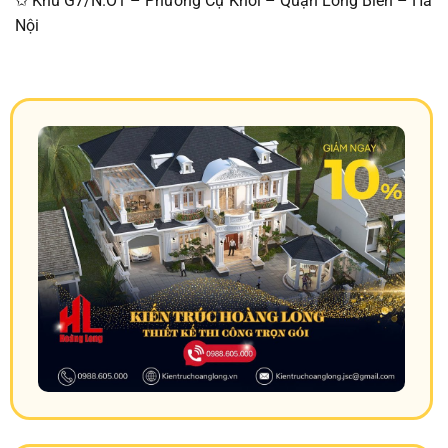
✩ Khu G7/N.O1 – Phường Cự Khối – Quận Long Biên – Hà
Nội