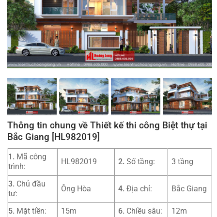
Thông tin chung về Thiết kế thi công Biệt thự tại
Bắc Giang [HL982019]
1.
Mã công
HL982019
2.
Số tầng:
3 tầng
trình:
3.
Chủ đầu
Ông Hòa
4.
Địa chỉ:
Bắc Giang
tư:
5.
Mặt tiền:
15m
6.
Chiều sâu:
12m