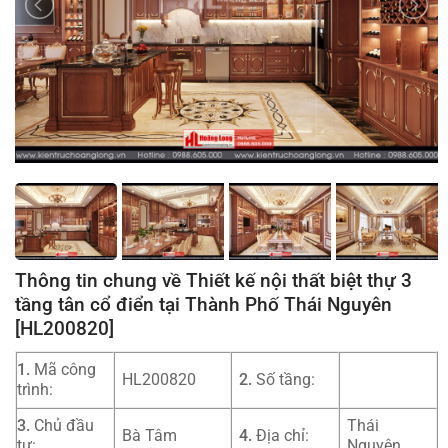
Thông tin chung về Thiết kế nội thất biệt thự 3
tầng tân cổ điển tại Thành Phố Thái Nguyên
[HL200820]
1.
Mã công
HL200820
2.
Số tầng:
trình:
3.
Chủ đầu
Thái
Bà Tâm
4.
Địa chỉ:
tư:
Nguyên