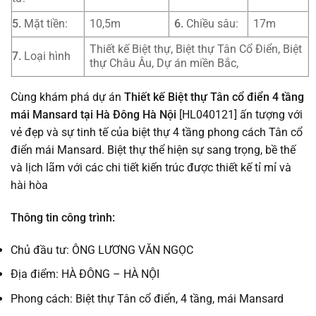
5.
Mặt tiền:
10,5m
6.
Chiều sâu:
17m
Thiết kế Biệt thự, Biệt thự Tân Cổ Điển, Biệt
7.
Loại hình
thự Châu Âu, Dự án miền Bắc,
Cùng khám phá dự án
Thiết kế Biệt thự Tân cổ điển 4 tầng
mái Mansard tại Hà Đông Hà Nội
[HL040121] ấn tượng với
vẻ đẹp và sự tinh tế của biệt thự 4 tầng phong cách Tân cổ
điển mái Mansard. Biệt thự thể hiện sự sang trọng, bề thế
và lịch lãm với các chi tiết kiến trúc được thiết kế tỉ mỉ và
hài hòa
Thông tin công trình:
Chủ đầu tư: ÔNG LƯƠNG VĂN NGỌC
Địa điểm: HÀ ĐÔNG – HÀ NỘI
Phong cách: Biệt thự Tân cổ điển, 4 tầng, mái Mansard