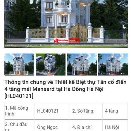
Thông tin chung về Thiết kế Biệt thự Tân cổ điển
4 tầng mái Mansard tại Hà Đông Hà Nội
[HL040121]
1.
Mã công
HL040121
2.
Số tầng:
4 tầng
trình:
3.
Chủ đầu
Ông Ngọc
4.
Địa chỉ:
Hà Nội
tư: