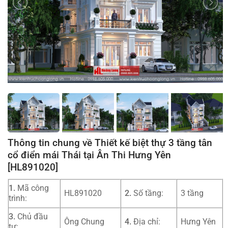
Thông tin chung về Thiết kế biệt thự 3 tầng tân
cổ điển mái Thái tại Ân Thi Hưng Yên
[HL891020]
1.
Mã công
HL891020
2.
Số tầng:
3 tầng
trình:
3.
Chủ đầu
Ông Chung
4.
Địa chỉ:
Hưng Yên
tư: