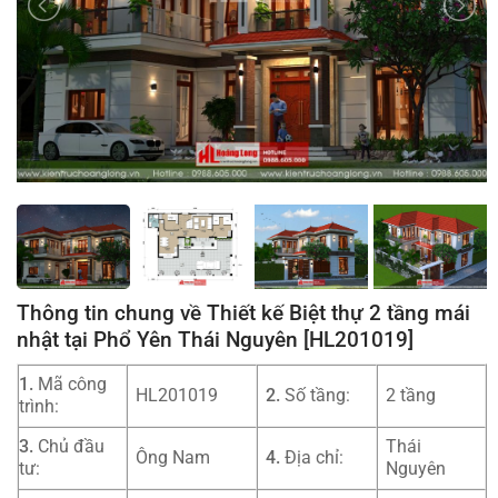
Thông tin chung về Thiết kế Biệt thự 2 tầng mái
nhật tại Phổ Yên Thái Nguyên [HL201019]
1.
Mã công
HL201019
2.
Số tầng:
2 tầng
trình:
3.
Chủ đầu
Thái
Ông Nam
4.
Địa chỉ:
tư:
Nguyên