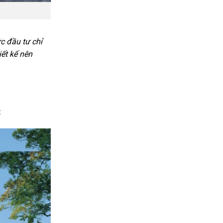
c đầu tư chỉ
iết kế nên
: