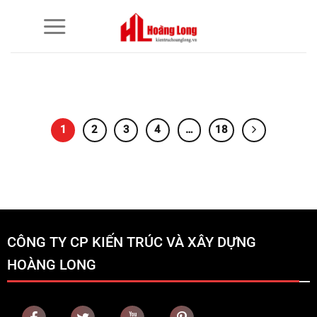
Bỏ
qua
nội
dung
1
2
3
4
…
18
CÔNG TY CP KIẾN TRÚC VÀ XÂY DỰNG
HOÀNG LONG