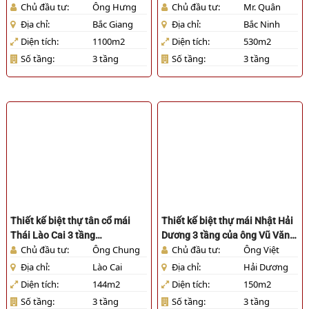
Chủ đầu tư:
Ông Hưng
Chủ đầu tư:
Mr. Quân
[HL060126]
[HL311225]
Địa chỉ:
Bắc Giang
Địa chỉ:
Bắc Ninh
Diện tích:
1100m2
Diện tích:
530m2
Số tầng:
3 tầng
Số tầng:
3 tầng
Thiết kế biệt thự tân cổ mái
Thiết kế biệt thự mái Nhật Hải
Thái Lào Cai 3 tầng
Dương 3 tầng của ông Vũ Văn
Chủ đầu tư:
Ông Chung
Chủ đầu tư:
Ông Việt
[HL241125]
Việt [HL821025]
Địa chỉ:
Lào Cai
Địa chỉ:
Hải Dương
Diện tích:
144m2
Diện tích:
150m2
Số tầng:
3 tầng
Số tầng:
3 tầng