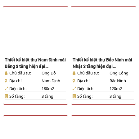
Thiết kế biệt thự Nam Định mái
Thiết kế biệt thự Bắc Ninh mái
Bằng 3 tầng hiện đại
Nhật 3 tầng hiện đại
Chủ đầu tư:
Ông Đô
Chủ đầu tư:
Ông Công
[HL901025]
[HL121025]
Địa chỉ:
Nam Định
Địa chỉ:
Bắc Ninh
Diện tích:
180m2
Diện tích:
120m2
Số tầng:
3 tầng
Số tầng:
3 tầng