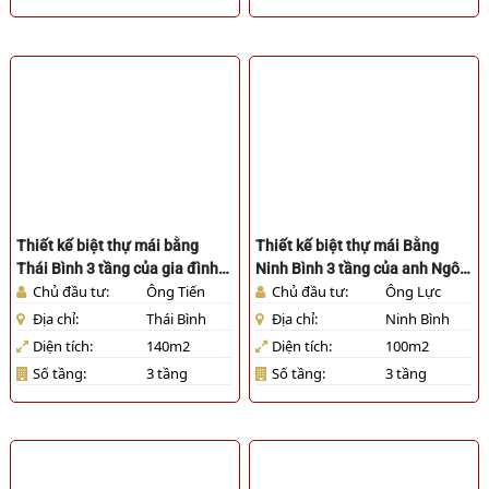
Thiết kế biệt thự mái bằng
Thiết kế biệt thự mái Bằng
Thái Bình 3 tầng của gia đình
Ninh Bình 3 tầng của anh Ngô
Chủ đầu tư:
Ông Tiến
Chủ đầu tư:
Ông Lực
anh Tiến [HL841025]
Văn Lực [HL841025]
Địa chỉ:
Thái Bình
Địa chỉ:
Ninh Bình
Diện tích:
140m2
Diện tích:
100m2
Số tầng:
3 tầng
Số tầng:
3 tầng