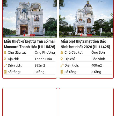
Mẫu thiết kế biệt tự Tân cổ mái
Mẫu biệt thự 2 mặt tiền Bắc
Mansard Thanh Hóa [HL15426]
Ninh hot nhất 2026 [HL11425]
Chủ đầu tư:
Ông Phương
Chủ đầu tư:
Ông Sơn
Địa chỉ:
Thanh Hóa
Địa chỉ:
Bắc Ninh
Diện tích:
395m2
Diện tích:
400m2
Số tầng:
3 tầng
Số tầng:
3 tầng