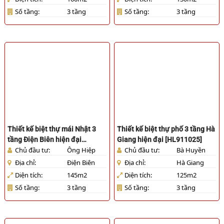
Số tầng:
3 tầng
Số tầng:
3 tầng
Thiết kế biệt thự mái Nhật 3
Thiết kế biệt thự phố 3 tầng Hà
tầng Điện Biên hiện đại
Giang hiện đại [HL911025]
Chủ đầu tư:
Ông Hiệp
Chủ đầu tư:
Bà Huyền
[HL931025]
Địa chỉ:
Điện Biên
Địa chỉ:
Hà Giang
Diện tích:
145m2
Diện tích:
125m2
Số tầng:
3 tầng
Số tầng:
3 tầng