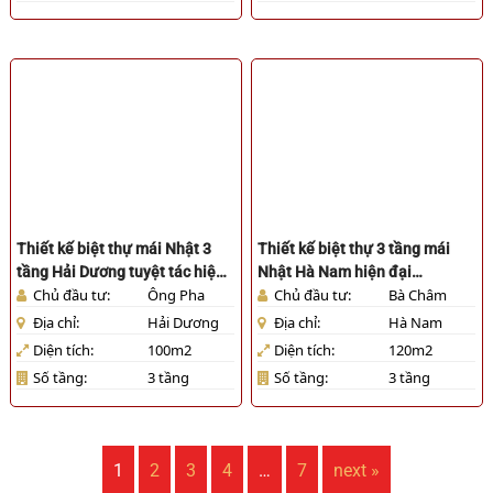
Thiết kế biệt thự mái Nhật 3
Thiết kế biệt thự 3 tầng mái
tầng Hải Dương tuyệt tác hiện
Nhật Hà Nam hiện đại
Chủ đầu tư:
Ông Pha
Chủ đầu tư:
Bà Châm
đại [HL511025]
[HL511025]
Địa chỉ:
Hải Dương
Địa chỉ:
Hà Nam
Diện tích:
100m2
Diện tích:
120m2
Số tầng:
3 tầng
Số tầng:
3 tầng
1
2
3
4
…
7
next »