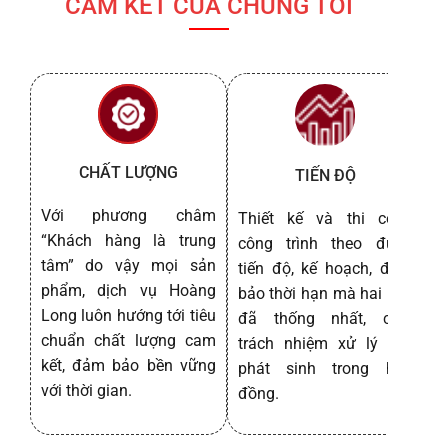
CAM KẾT CỦA CHÚNG TÔI
CHẤT LƯỢNG
TIẾN ĐỘ
Với phương châm
Thiết kế và thi công
D
“Khách hàng là trung
công trình theo đúng
h
tâm” do vậy mọi sản
tiến độ, kế hoạch, đảm
P
phẩm, dịch vụ Hoàng
bảo thời hạn mà hai bên
h
Long luôn hướng tới tiêu
đã thống nhất, chịu
chuẩn chất lượng cam
trách nhiệm xử lý các
kết, đảm bảo bền vững
phát sinh trong hợp
với thời gian.
đồng.