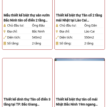
Mẫu thiết kế biệt thự sân vườn
Thiết kế biệt thự Tân cổ 2 tầng
Bắc Ninh tân cổ điển 2 tầng
mái Nhật tại Lào Cai
Chủ đầu tư:
Ông Đậu
Chủ đầu tư:
Ông Dân
[HL260326]
[HL080126]
Địa chỉ:
Bắc Ninh
Địa chỉ:
Lào Cai
Diện tích:
545m2
Diện tích:
550m2
Số tầng:
2 tầng
Số tầng:
2 tầng
Thiết kế dinh thự Tân cổ điển 3
Thiết kế biệt thự tân cổ mái
tầng tại TP. Bắc Giang
Nhật Bắc Ninh 19m ngang