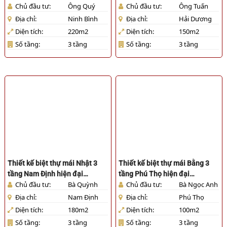
Chủ đầu tư:
Ông Quý
Chủ đầu tư:
Ông Tuấn
[HL731025]
[HL721025]
Địa chỉ:
Ninh Bình
Địa chỉ:
Hải Dương
Diện tích:
220m2
Diện tích:
150m2
Số tầng:
3 tầng
Số tầng:
3 tầng
Thiết kế biệt thự mái Nhật 3
Thiết kế biệt thự mái Bằng 3
tầng Nam Định hiện đại
tầng Phú Thọ hiện đại
Chủ đầu tư:
Bà Quỳnh
Chủ đầu tư:
Bà Ngọc Anh
[HL711025]
[HL621025]
Địa chỉ:
Nam Định
Địa chỉ:
Phú Thọ
Diện tích:
180m2
Diện tích:
100m2
Số tầng:
3 tầng
Số tầng:
3 tầng