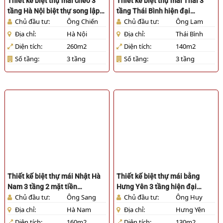
Thiết kế biệt thự mái chéo 3
Thiết kế biệt thự mái Thái 3
tầng Hà Nội biệt thự song lập
tầng Thái Bình hiện đại
Chủ đầu tư:
Ông Chiến
Chủ đầu tư:
Ông Lam
[HL961025]
[HL911025]
Địa chỉ:
Hà Nội
Địa chỉ:
Thái Bình
Diện tích:
260m2
Diện tích:
140m2
Số tầng:
3 tầng
Số tầng:
3 tầng
Thiết kế biệt thự mái Nhật Hà
Thiết kế biệt thự mái bằng
Nam 3 tầng 2 mặt tiền
Hưng Yên 3 tầng hiện đại
Chủ đầu tư:
Ông Sang
Chủ đầu tư:
Ông Huy
[HL101025]
[HL941025]
Địa chỉ:
Hà Nam
Địa chỉ:
Hưng Yên
Diện tích:
160m2
Diện tích:
130m2