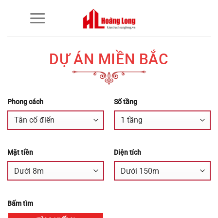
Bỏ
qua
nội
dung
DỰ ÁN MIỀN BẮC
Phong cách
Số tầng
Mặt tiền
Diện tích
Bấm tìm