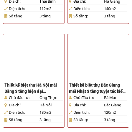
Địa chỉ:
Thái Bình
Địa chỉ:
Hà Giang
Diện tích:
112m2
Diện tích:
140m2
Số tầng:
3 tầng
Số tầng:
3 tầng
Thiết kế biệt thự Hà Nội mái
Thiết kế biệt thự Bắc Giang
Bằng 3 tầng hiện đại
mái Nhật 3 tầng tuyệt tác kiến
Chủ đầu tư:
Ông Thực
Chủ đầu tư:
Bà Mai
[HL131025]
trúc [HL891025]
Địa chỉ:
Hà Nội
Địa chỉ:
Bắc Giang
Diện tích:
180m2
Diện tích:
120m2
Số tầng:
3 tầng
Số tầng:
3 tầng