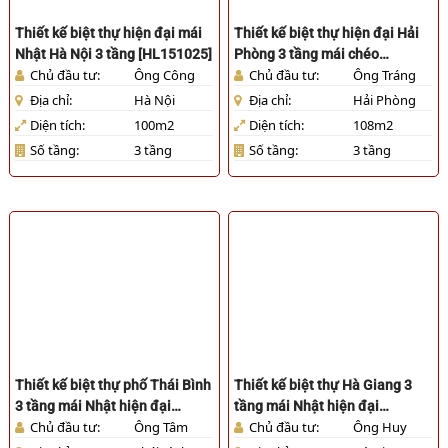
Thiết kế biệt thự hiện đại mái
Thiết kế biệt thự hiện đại Hải
Nhật Hà Nội 3 tầng [HL151025]
Phòng 3 tầng mái chéo
Chủ đầu tư:
Ông Công
Chủ đầu tư:
Ông Tráng
[HL881025]
Địa chỉ:
Hà Nội
Địa chỉ:
Hải Phòng
Diện tích:
100m2
Diện tích:
108m2
Số tầng:
3 tầng
Số tầng:
3 tầng
Thiết kế biệt thự phố Thái Bình
Thiết kế biệt thự Hà Giang 3
3 tầng mái Nhật hiện đại
tầng mái Nhật hiện đại
Chủ đầu tư:
Ông Tâm
Chủ đầu tư:
Ông Huy
[HL141025]
[HL881025]