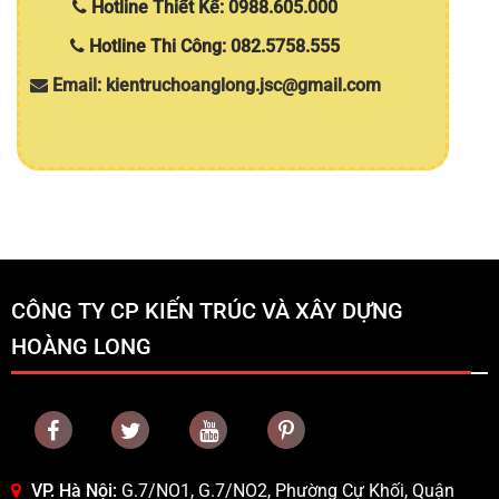
Hotline Thiết Kế: 0988.605.000
Hotline Thi Công: 082.5758.555
Email: kientruchoanglong.jsc@gmail.com
CÔNG TY CP KIẾN TRÚC VÀ XÂY DỰNG
HOÀNG LONG
VP. Hà Nội:
G.7/NO1, G.7/NO2, Phường Cự Khối, Quận