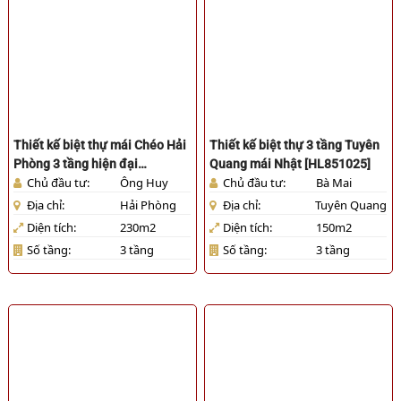
Thiết kế biệt thự mái Chéo Hải
Thiết kế biệt thự 3 tầng Tuyên
Phòng 3 tầng hiện đại
Quang mái Nhật [HL851025]
Chủ đầu tư:
Ông Huy
Chủ đầu tư:
Bà Mai
[HL091025]
Địa chỉ:
Hải Phòng
Địa chỉ:
Tuyên Quang
Diện tích:
230m2
Diện tích:
150m2
Số tầng:
3 tầng
Số tầng:
3 tầng