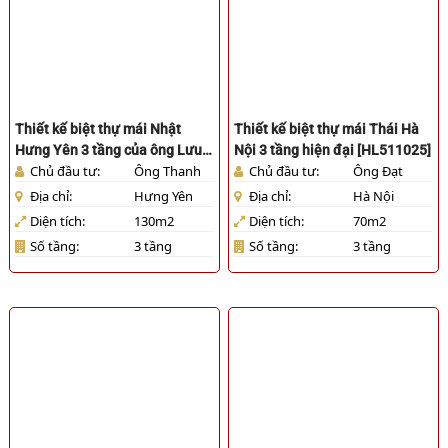
Thiết kế biệt thự mái Nhật
Thiết kế biệt thự mái Thái Hà
Hưng Yên 3 tầng của ông Lưu
Nội 3 tầng hiện đại [HL511025]
Chủ đầu tư:
Ông Thanh
Chủ đầu tư:
Ông Đạt
Đức Thanh [HL1610125]
Địa chỉ:
Hưng Yên
Địa chỉ:
Hà Nội
Diện tích:
130m2
Diện tích:
70m2
Số tầng:
3 tầng
Số tầng:
3 tầng