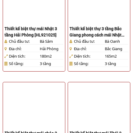
Thiết kế biệt thự mái Nhật 3
Thiết kế biệt thự 3 tầng Bắc
tầng Hải Phòng [HL921025]
Giang phong cách mái Nhật
Chủ đầu tư:
Bà Sâm
Chủ đầu tư:
Bà Oanh
hiện đại [HL941025]
Địa chỉ:
Hải Phòng
Địa chỉ:
Bắc Giang
Diện tích:
180m2
Diện tích:
165m2
Số tầng:
3 tầng
Số tầng:
3 tầng