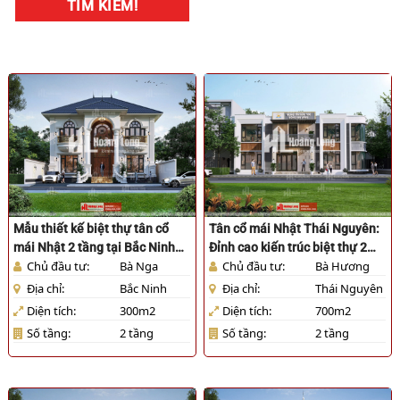
TÌM KIẾM!
Mẫu thiết kế biệt thự tân cổ
Tân cổ mái Nhật Thái Nguyên:
mái Nhật 2 tầng tại Bắc Ninh
Đỉnh cao kiến trúc biệt thự 2
Chủ đầu tư:
Bà Nga
Chủ đầu tư:
Bà Hương
[HL18426]
tầng tại Phú Lương [HL17425]
Địa chỉ:
Bắc Ninh
Địa chỉ:
Thái Nguyên
Diện tích:
300m2
Diện tích:
700m2
Số tầng:
2 tầng
Số tầng:
2 tầng