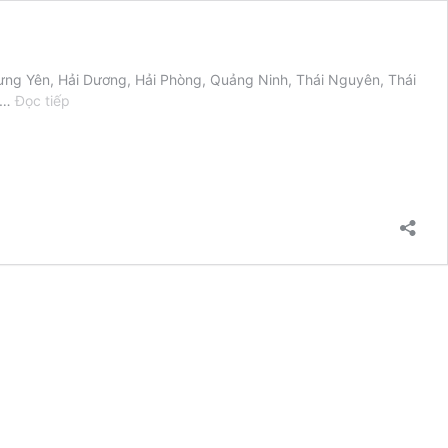
, Hưng Yên, Hải Dương, Hải Phòng, Quảng Ninh, Thái Nguyên, Thái
BÁO
n …
Đọc tiếp
GIÁ
THIẾT
KẾ
BIỆT
THỰ
TẠI
MIỀN
BẮC
CÓ
GÌ
ĐẶC
BIỆT?